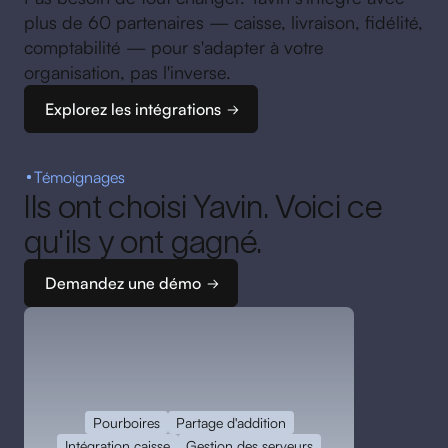
plus de 60 partenaires — caisse, livraison, fidélité,
comptabilité — pour s'adapter à votre
organisation, pas l'inverse.
Explorez les intégrations
Témoignages
Ils ont choisi Yavin. Voici ce
qu'ils y ont gagné.
Demandez une démo
Pourboires
Partage d'addition
Intégration caisse
Gestion des serveurs