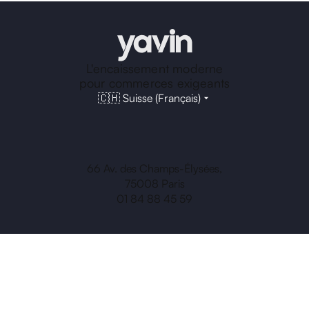
L'encaissement moderne
pour commerces exigeants
🇨🇭 Suisse (Français)
66 Av. des Champs-Élysées,
75008 Paris
01 84 88 45 59