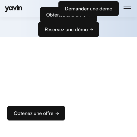
Demander une démo
Obtenez une offre
Réservez une démo
Commencez
à encaisser
Nous vous accompagnons dans la configuration
de vos terminaux et de votre caisse pour que vous
puissiez rapidement configurer votre solution
d’encaissement idéale.
Obtenez une offre