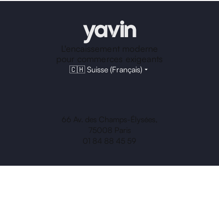
L'encaissement moderne
pour commerces exigeants
🇨🇭 Suisse (Français)
66 Av. des Champs-Élysées,
75008 Paris
01 84 88 45 59