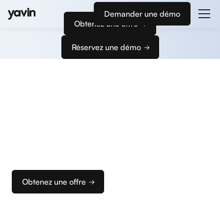
Demander une démo
Obtenez une offre
Réservez une démo
Commencez
à encaisser
Nous vous accompagnons dans la configuration
de vos terminaux et de votre caisse pour que vous
puissiez rapidement configurer votre solution
d’encaissement idéale.
Obtenez une offre