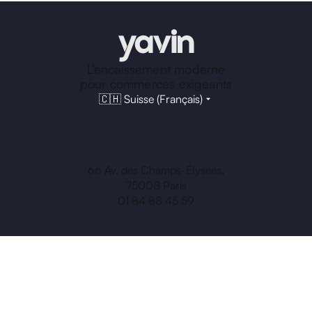
L'encaissement moderne
pour commerces exigeants
🇨🇭 Suisse (Français)
66 Av. des Champs-Élysées,
75008 Paris
01 84 88 45 59