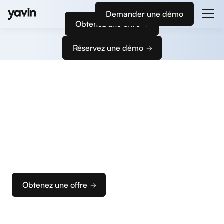
Demander une démo
Obtenez une offre
Réservez une démo
Commencez
à encaisser
Nous vous accompagnons dans la configuration
de vos terminaux et de votre caisse pour que vous
puissiez rapidement configurer votre solution
d’encaissement idéale.
Obtenez une offre