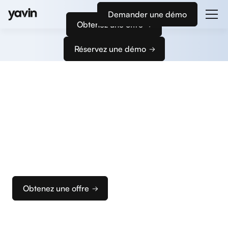
Demander une démo
Obtenez une offre
Réservez une démo
Commencez
à encaisser
Nous vous accompagnons dans la configuration
de vos terminaux et de votre caisse pour que vous
puissiez rapidement configurer votre solution
d’encaissement idéale.
Obtenez une offre