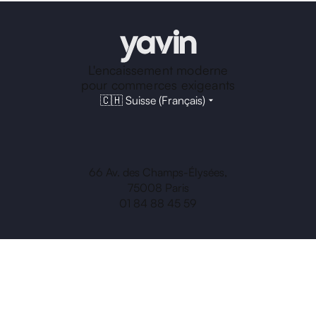
L'encaissement moderne
pour commerces exigeants
🇨🇭 Suisse (Français)
66 Av. des Champs-Élysées,
75008 Paris
01 84 88 45 59