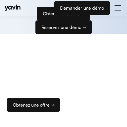
Demander une démo
Obtenez une offre
Réservez une démo
Commencez
à encaisser
Nous vous accompagnons dans la configuration
de vos terminaux et de votre caisse pour que vous
puissiez rapidement configurer votre solution
d’encaissement idéale.
Obtenez une offre