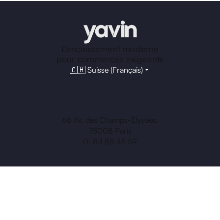
L'encaissement moderne
pour commerces exigeants
🇨🇭 Suisse (Français)
66 Av. des Champs-Élysées,
75008 Paris
01 84 88 45 59