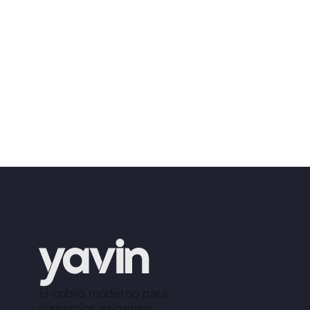
El cobro moderno para
comercios exigentes