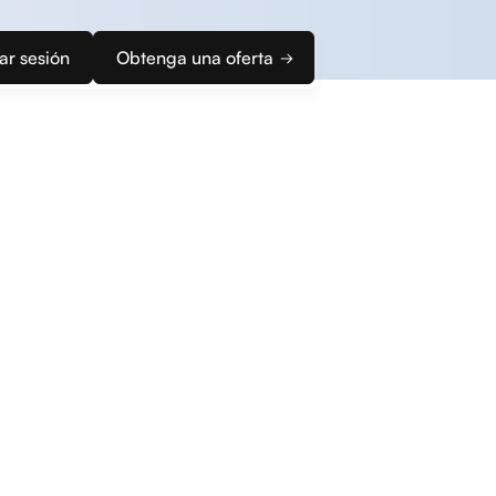
iar sesión
Obtenga una oferta
ápidamente su solución de cobro ideal.