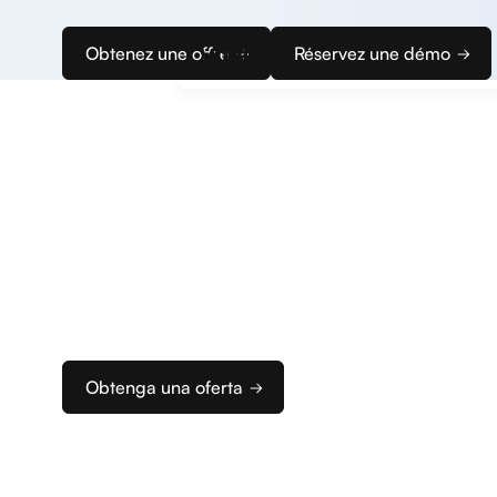
Obtenez une offre
Réservez une démo
Empiece
a cobrar
Le acompañamos en la configuración de sus termi
Obtenga una oferta