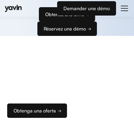
Demander une démo
Obtenez une offre
Réservez une démo
Empiece
a cobrar
Le acompañamos en la configuración de sus
terminales de pago y de su caja para que pueda
configurar rápidamente su solución de cobro
ideal.
Obtenga una oferta