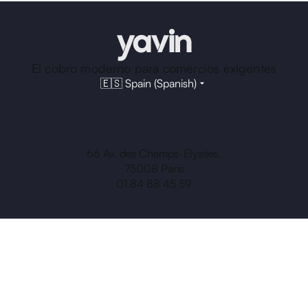
El cobro moderno para comercios exigentes
🇪🇸 Spain (Spanish)
66 Av. des Champs-Élysées,
75008 Paris
01 84 88 45 59