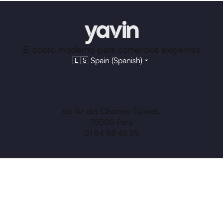
El cobro moderno para comercios exigentes
🇪🇸 Spain (Spanish)
66 Av. des Champs-Élysées,
75008 Paris
01 84 88 45 59