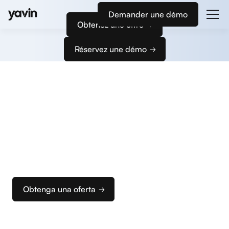
Demander une démo
Obtenez une offre
Réservez une démo
Empiece
a cobrar
Le acompañamos en la configuración de sus
terminales de pago y de su caja para que pueda
configurar rápidamente su solución de cobro
ideal.
Obtenga una oferta