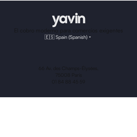
El cobro moderno para comercios exigentes
🇪🇸 Spain (Spanish)
66 Av. des Champs-Élysées,
75008 Paris
01 84 88 45 59