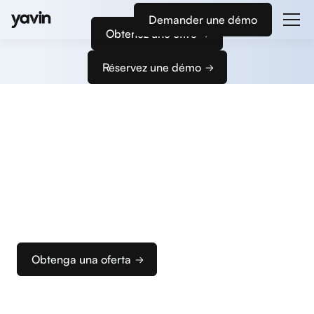
Demander une démo
Obtenez une offre
Réservez une démo
Empiece
a cobrar
Le acompañamos en la configuración de sus
terminales de pago y de su caja para que pueda
configurar rápidamente su solución de cobro
ideal.
Obtenga una oferta