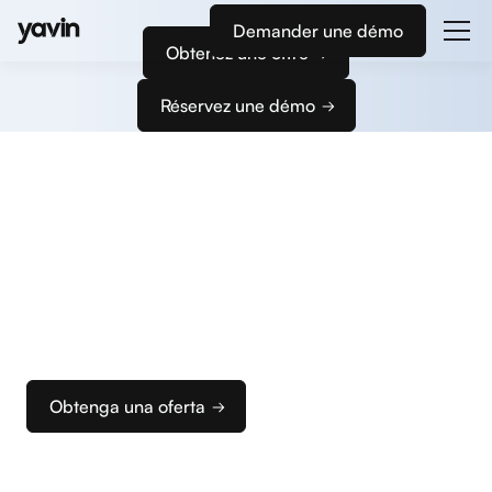
Demander une démo
Obtenez une offre
Réservez une démo
Empiece
a cobrar
Le acompañamos en la configuración de sus
terminales de pago y de su caja para que pueda
configurar rápidamente su solución de cobro
ideal.
Obtenga una oferta