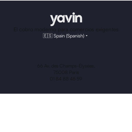
El cobro moderno para comercios exigentes
🇪🇸 Spain (Spanish)
66 Av. des Champs-Élysées,
75008 Paris
01 84 88 45 59