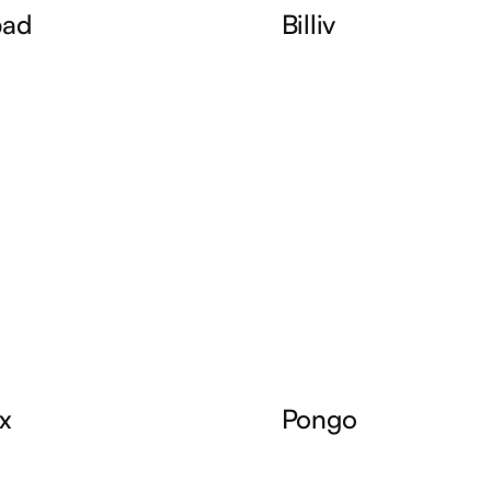
pad
Billiv
de l'intégration Cashpad
Fidélisez et récompensez v
l de caisse adapté à tous
clients avec Billiv, la solutio
rants.
fidélité flexible qui s'adapte 
besoins.
x
Pongo
z votre relation client
Fidélisez vos clients avec P
ix, la solution de
le programme de fidélité qu