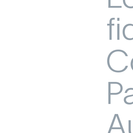
fi
Moon
Profitez 
le logicie
C
secteur 
P
Billiv
Fidélisez
clients av
A
fidélité f
besoins.
Qont