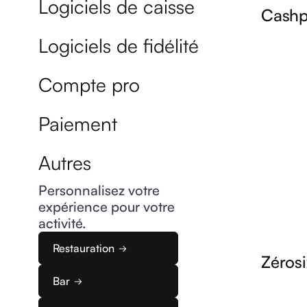
Logiciels de caisse
Cash
Profitez 
Logiciels de fidélité
le logicie
les restau
Compte pro
Paiement
Autres
Personnalisez votre
expérience pour votre
activité.
Restauration
Zérosi
Digitalise
Bar
avec Zéros