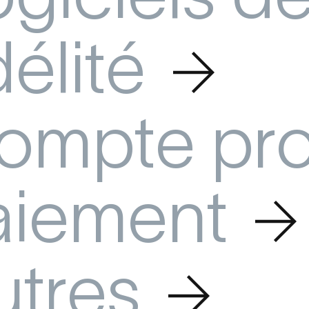
délité
Pos
RoverCash
de l'intégration MoonPos
Profitez de l'intégration Ro
l de caisse adapté aux au
le logiciel de caisse adapté 
ompte pr
du CHR.
restaurants.
aiement
Zérosix
 et récompensez vos
Digitalisez votre relation cli
ec Billiv, la solution de
avec Zérosix, la solution de
utres
lexible qui s'adapte à vos
fidélisation la plus complèt
marché.
o
Shine