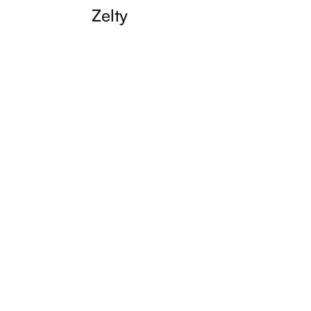
Zelty
os
Profitez de l'intégration Zelty le
n de
logiciel de caisse adapté à tous les
à vos
restaurants.
ongo,
i mêle