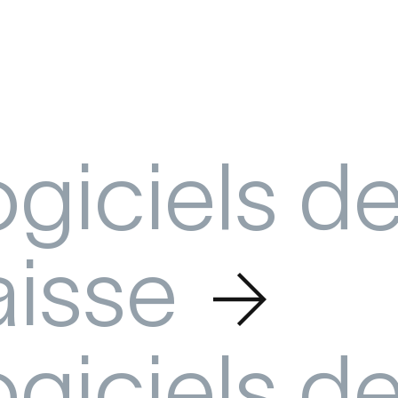
on la plus complète du
qualité et innovation avec br
ogiciels d
aisse
ogiciels d