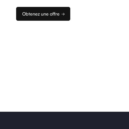
d’encaissement idéale.
Obtenez une offre
Melka
Profitez d
logiciel d
différent