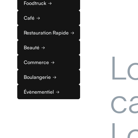
fidélisati
Foodtruck
marché.
Café
Restauration Rapide
Beauté
L
Commerce
Boulangerie
c
Évènementiel
L