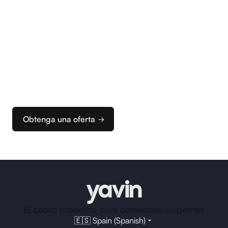
Empiece
a cobrar
Le acompañamos en la configuración de sus
terminales de pago y de su caja para que pueda
configurar rápidamente su solución de cobro
ideal.
Obtenga una oferta
El cobro moderno para comercios exigentes
🇪🇸 Spain (Spanish)