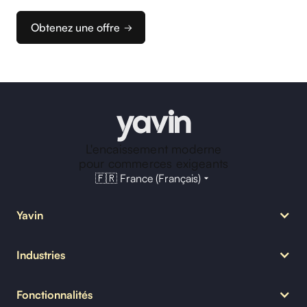
d’encaissement idéale.
Obtenez une offre
L'encaissement moderne
pour commerces exigeants
🇫🇷 France (Français)
Yavin
Notre mission
Industries
MyYavin
Nous rejoindre
Restauration
Blog Yavin
Fonctionnalités
Bar