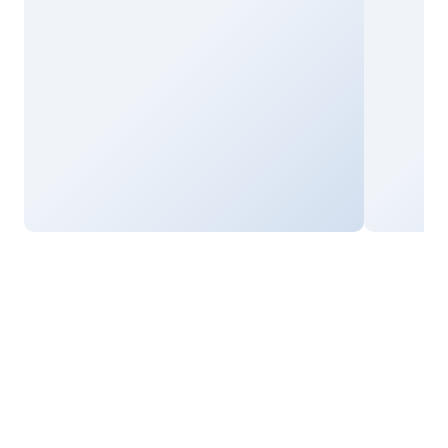
Commencez
à encaisser
Nous vous accompagnons dans la configuration
de vos terminaux et de votre caisse pour que vous
puissiez rapidement configurer votre solution