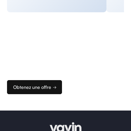
Commencez
à encaisser
Nous vous accompagnons dans la configuration
de vos terminaux et de votre caisse pour que vous
puissiez rapidement configurer votre solution
d’encaissement idéale.
Obtenez une offre