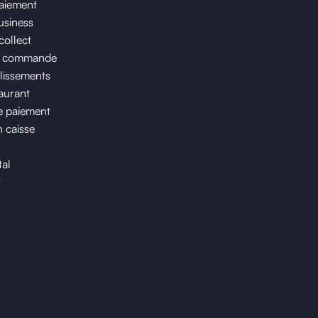
paiement
usiness
collect
e commande
lissements
taurant
 paiement
n caisse
tal
t