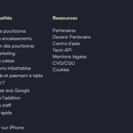
alités
Ressources
Partenaires
de pourboires
Devenir Partenaire
os encaissements
Centre d’aide
on des pourboires
Yavin API
arketing
Mentions légales
 caisse
CVG/CGU
ns imbattables
Cookies
et paiement à table
j/7
des avis Google
 l'addition
 staff
rapide
y sur iPhone