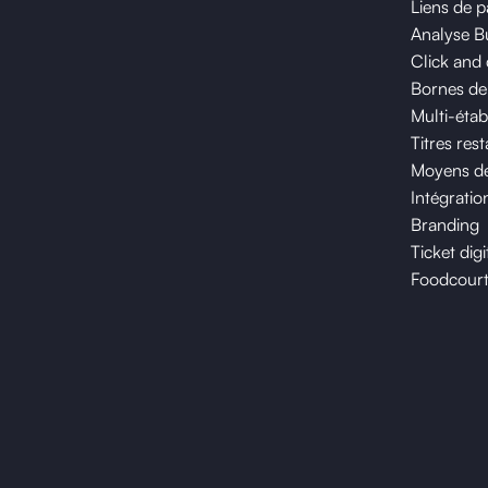
Liens de 
Analyse B
Click and 
Bornes d
Multi-étab
Titres res
Moyens de
Intégratio
Branding
Ticket digi
Foodcour