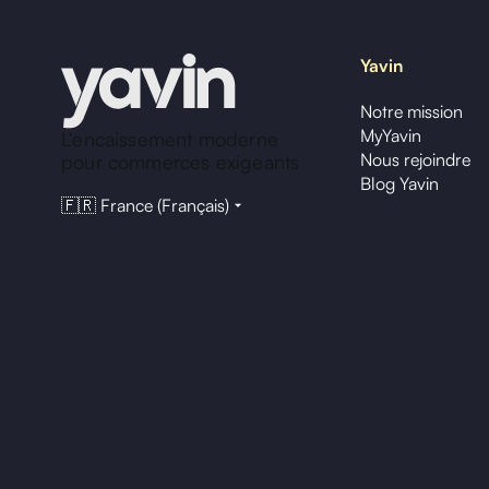
Yavin
Notre mission
MyYavin
L'encaissement moderne
Nous rejoindre
pour commerces exigeants
Blog Yavin
🇫🇷 France (Français)