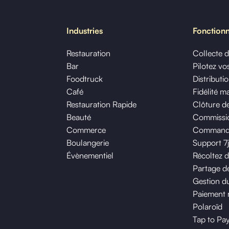
Industries
Fonctionn
Restauration
Collecte 
Bar
Pilotez v
Foodtruck
Distributi
Café
Fidélité m
Restauration Rapide
Clôture de
Beauté
Commissio
Commerce
Commande 
Boulangerie
Support 7
Évènementiel
Récoltez 
Partage de
Gestion du
Paiement 
Polaroïd
Tap to Pa