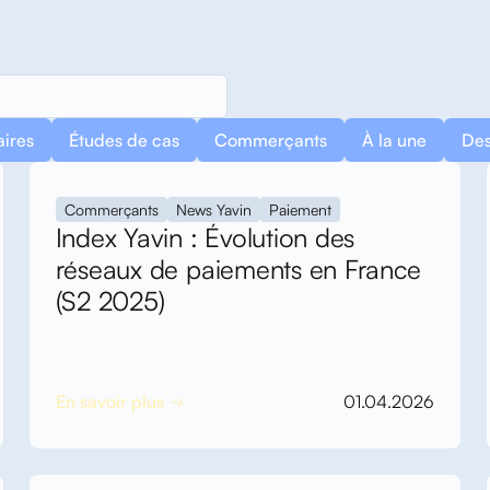
URSSAF accrus sur la
 miné.
aires
Études de cas
Commerçants
À la une
Des
Commerçants
News Yavin
Paiement
Index Yavin : Évolution des
clés pour multiplier les
eur distribution et,
réseaux de paiements en France
(S2 2025)
 vous vous posez
En savoir plus
01.04.2026
urs exonérés ? Si oui,