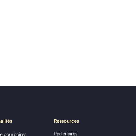
alités
Ressources
Partenaires
de pourboires