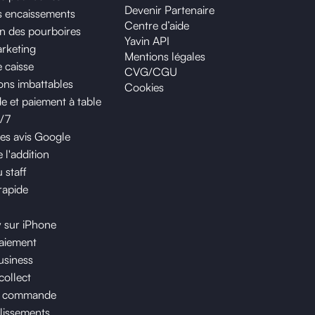
Devenir Partenaire
os encaissements
Centre d’aide
on des pourboires
Yavin API
arketing
Mentions légales
 caisse
CVG/CGU
ns imbattables
Cookies
et paiement à table
j/7
des avis Google
 l'addition
 staff
rapide
y sur iPhone
paiement
usiness
collect
e commande
lissements