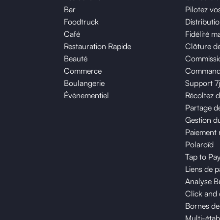
u client, lorsqu’ils sont
Bar
Pilotez v
ont pas exonérés.
Foodtruck
Distributi
Café
Fidélité m
Restauration Rapide
Clôture de
Beauté
Commissio
Commerce
Commande 
Boulangerie
Support 7
Évènementiel
Récoltez 
Partage de
Gestion du
Paiement 
Polaroïd
Tap to Pa
Liens de 
Analyse B
sés aux salariés
Click and 
e contributions et
Bornes d
nçu comme un soutien au
Multi-étab