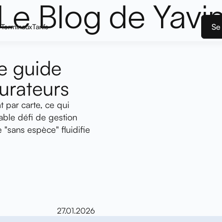
Le Blog de Yavi
Se
Terminaux
Tarifs
e guide
urateurs
 par carte, ce qui
able défi de gestion
e "sans espèce" fluidifie
 responsabilité :
s en faire un
épendant ou d'un groupe
s qu'un simple bonus.
essentiel du pouvoir
27.01.2026
. Pourtant, entre les