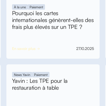
es montants qui
À la une
Paiement
Pourquoi les cartes
mis à déclaration pour
internationales génèrent-elles des
contre les
frais plus élevés sur un TPE ?
nt du montant des
En savoir plus
27.10.2025
laissés par vos clients ?
News Yavin
Paiement
Yavin : Les TPE pour la
répartition mettre en
rfaite ?
restauration à table
es pourboires avec
?