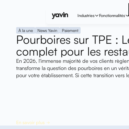
Industries
Fonctionnalités
À la une
News Yavin
Paiement
Pourboires sur TPE : L
complet pour les resta
En 2026, l'immense majorité de vos clients règlent
transforme la question des pourboires en un vérit
pour votre établissement. Si cette transition vers l
vos encaissements, elle vous impose une nouvelle
comment collecter et redistribuer ces sommes san
cauchemar administratif ou un risque fiscal ?
Que vous soyez à la tête d'un établissement ind
multi-sites, vous savez que le pourboire n'est pa
C'est votre levier de recrutement n°1 et un pilier 
En savoir plus
d'achat de vos équipes, en salle comme en cuisine