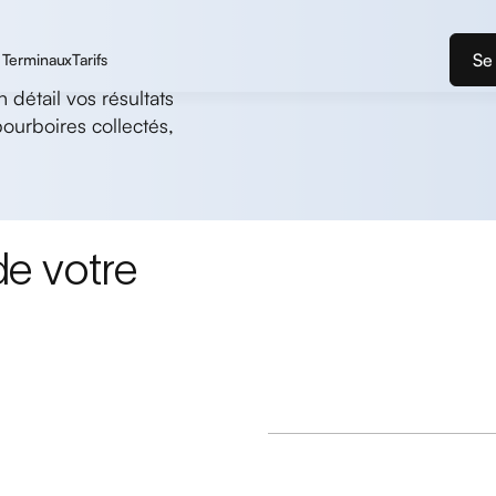
Se
Terminaux
Tarifs
 détail vos résultats
pourboires collectés,
e votre