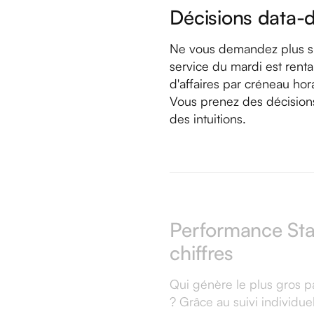
Décisions data-d
Ne vous demandez plus si
service du mardi est renta
d'affaires par créneau hor
Vous prenez des décisions 
des intuitions.
Performance Staf
chiffres
Qui génère le plus gros pa
? Grâce au suivi individu