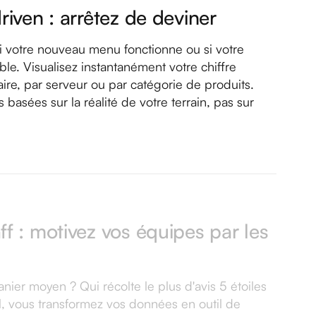
riven : arrêtez de deviner
 votre nouveau menu fonctionne ou si votre
ble. Visualisez instantanément votre chiffre
aire, par serveur ou par catégorie de produits.
basées sur la réalité de votre terrain, pas sur
f : motivez vos équipes par les
nier moyen ? Qui récolte le plus d'avis 5 étoiles
el, vous transformez vos données en outil de