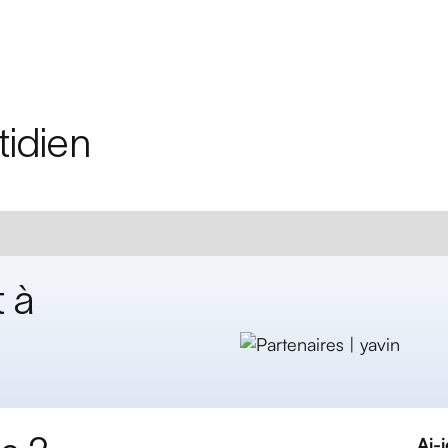
tidien
 à
Ai-