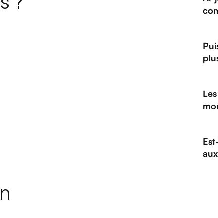
s ?
com
Pui
plu
Les
mon
Est-
aux
in