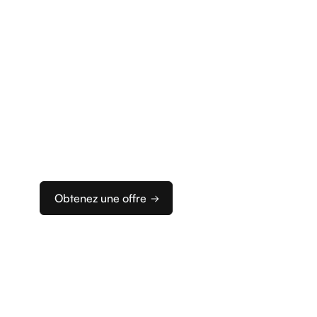
Commencez
à encaisser
Nous vous accompagnons dans la configuration de
d’encaissement idéale.
Obtenez une offre