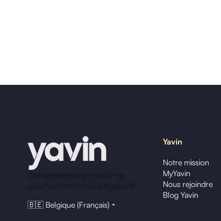
Yavin
Notre mission
MyYavin
L'encaissement moderne
Nous rejoindre
pour commerces exigeants
Blog Yavin
🇧🇪 Belgique (Français)