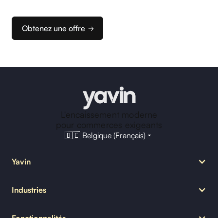
d’encaissement idéale.
Obtenez une offre
L'encaissement moderne
pour commerces exigeants
🇧🇪 Belgique (Français)
Yavin
Notre mission
Industries
MyYavin
Nous rejoindre
Restauration
Blog Yavin
Fonctionnalités