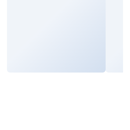
Commencez
à encaisser
Nous vous accompagnons dans la configuration
de vos terminaux et de votre caisse pour que vous
puissiez rapidement configurer votre solution