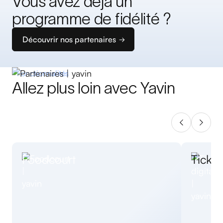
Vous avez déjà un
programme de fidélité ?
Découvrir nos partenaires
Fonctionnalités
Allez plus loin avec Yavin
Foodcourt
Ticket