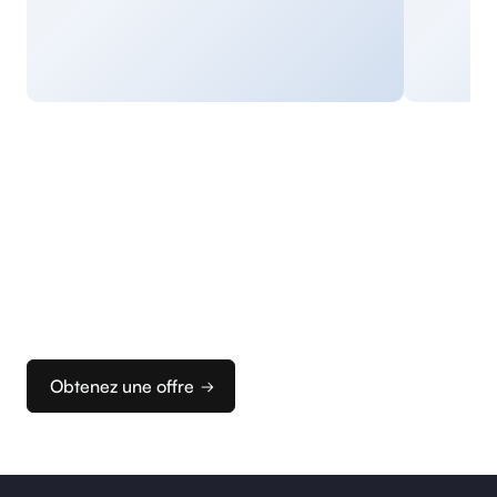
Commencez
à encaisser
Nous vous accompagnons dans la configuration
de vos terminaux et de votre caisse pour que vous
puissiez rapidement configurer votre solution
d’encaissement idéale.
Obtenez une offre