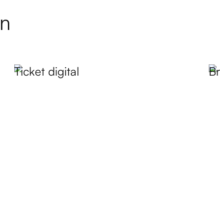
in
Ticket digital
B