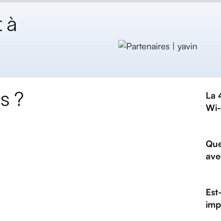
 à
s ?
La 
Wi-
Que
ave
Est
imp