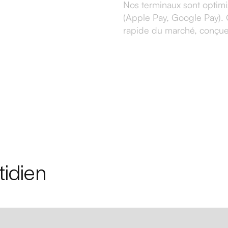
Nos terminaux sont optimi
(Apple Pay, Google Pay). C
rapide du marché, conçue 
tidien