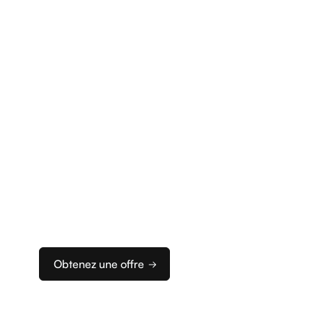
Commencez
à encaisser
Nous vous accompagnons dans la configuration de
d’encaissement idéale.
Obtenez une offre