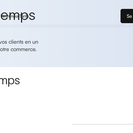
 temps
Se
Terminaux
Tarifs
vos clients en un
 votre commerce.
emps