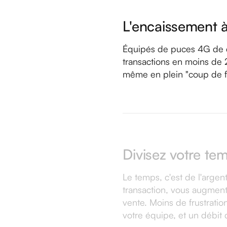
L'encaissement à 
Équipés de puces 4G de de
transactions en moins de 2 
même en plein "coup de fe
Divisez votre t
Le temps, c'est de l'argen
transaction, vous augment
vente. Moins de frustratio
votre équipe, et un débi