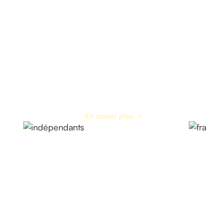
Indépendants
En savoir plus
Commencez
à encaisser
Nous vous accompagnons dans la configuration
de vos terminaux et de votre caisse pour que vous