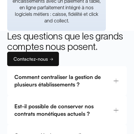
encaissements avec un paiement à table,
en ligne parfaitement intégré à nos
logiciels métiers : caisse, fidélité et click
and collect.
Les questions que les grands
Pierre Baptiste
Directeur des Opérations
comptes nous posent.
Contactez-nous
Comment centraliser la gestion de
plusieurs établissements ?
Est-il possible de conserver nos
contrats monétiques actuels ?