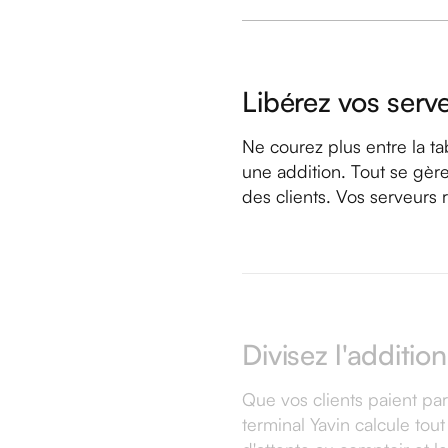
Libérez vos serv
Ne courez plus entre la ta
une addition. Tout se gère
des clients. Vos serveurs re
Divisez l'additi
Que vos clients paient par
terminal Yavin calcule tou