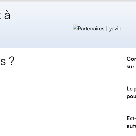
 à
s ?
Com
sur
Le 
pour
Est
aut