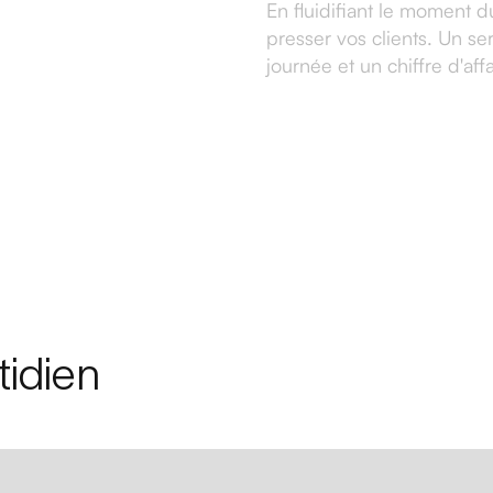
En fluidifiant le moment d
presser vos clients. Un ser
journée et un chiffre d'a
tidien