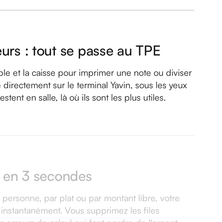
eurs : tout se passe au TPE
ble et la caisse pour imprimer une note ou diviser
 directement sur le terminal Yavin, sous les yeux
stent en salle, là où ils sont les plus utiles.
on en 3 secondes
 personne, par plat ou par montant libre, votre
t instantanément. Vous supprimez les files