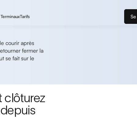
Se
Terminaux
Tarifs
de courir après
retourner fermer la
 se fait sur le
 clôturez
 depuis