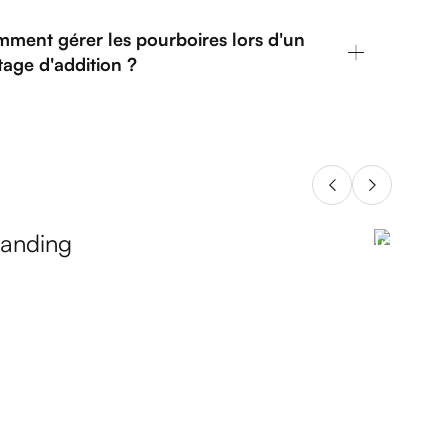
ment gérer les pourboires lors d'un
tage d'addition ?
randing
Intégra