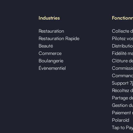
Industries
Fonctionn
Restauration
Collecte 
Restauration Rapide
Pilotez v
Beauté
Distributi
Commerce
Fidélité m
Boulangerie
Clôture de
Évènementiel
Commissio
Commande 
Support 7
Récoltez 
Partage de
Gestion du
Paiement 
Polaroïd
Tap to Pa