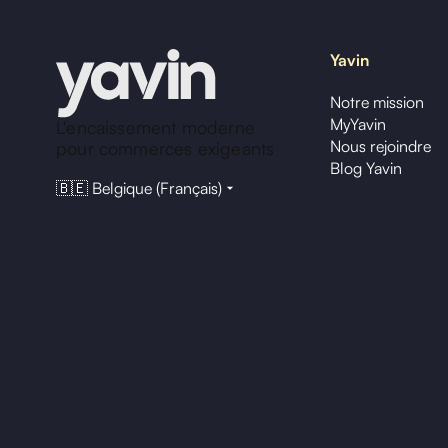
Yavin
Notre mission
MyYavin
L'encaissement moderne
Nous rejoindre
pour commerces exigeants
Blog Yavin
🇧🇪 Belgique (Français)