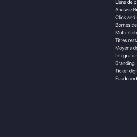
Liens de 
Analyse B
Click and 
Bornes d
Multi-étab
Titres res
Moyens de
Intégratio
Branding
Ticket digi
Foodcour