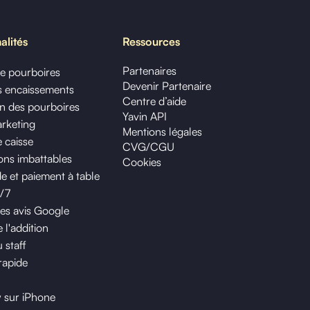
alités
Ressources
Partenaires
de pourboires
Devenir Partenaire
os encaissements
Centre d’aide
on des pourboires
Yavin API
arketing
Mentions légales
 caisse
CVG/CGU
ns imbattables
Cookies
et paiement à table
j/7
des avis Google
 l'addition
 staff
rapide
y sur iPhone