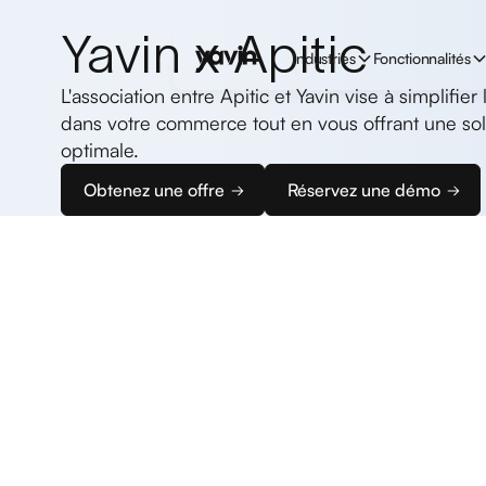
Yavin x Apitic
Industries
Fonctionnalités
L'association entre Apitic et Yavin vise à simplifie
dans votre commerce tout en vous offrant une so
optimale.
Obtenez une offre
Réservez une démo
Commencez
à encaisser
Nous vous accompagnons dans la configuration de