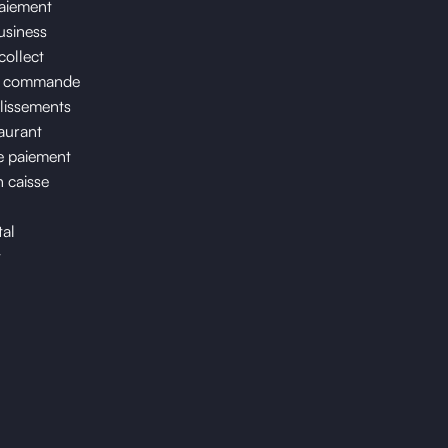
paiement
usiness
collect
e commande
lissements
taurant
 paiement
n caisse
tal
t