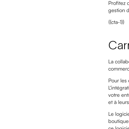
Profitez 
gestion d
{{cta-1}}
Carr
La collab
commerci
Pour les 
L'intégra
votre ent
et à leur
Le logici
boutiques
ce logici