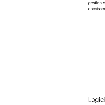
gestion d
encaissem
Logic