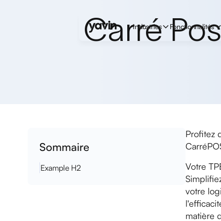
Carré Pos 
Industries
Fonctionnalités
Profitez 
Sommaire
CarréPO
Votre TP
Example H2
Simplifie
votre log
l'efficac
matière d