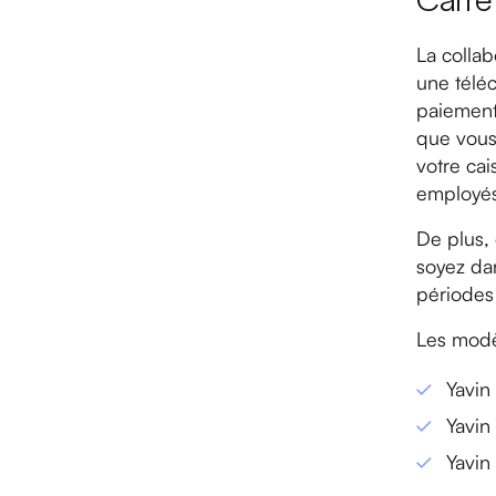
Carré
La collab
une télé
paiement
que vous
votre cai
employés
De plus,
soyez da
périodes 
Les modè
Yavin
Yavin
Yavin