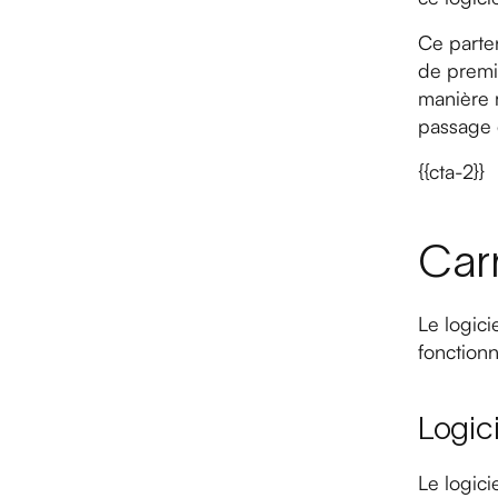
Ce parte
de premie
manière r
passage 
{{cta-2}}
Carr
Le logici
fonctionn
Logic
Le logici