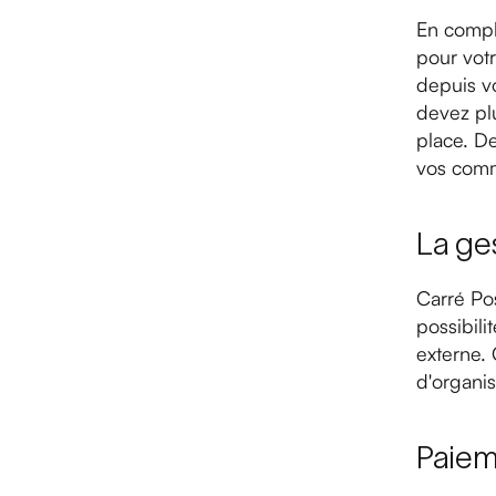
En complé
pour votr
depuis vo
devez plu
place. De
vos comm
La ge
Carré Pos
possibili
externe.
d'organis
Paiem