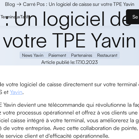
→
Blog
Carré Pos : Un logiciel de caisse sur votre TPE Yavin
: Un logiciel de
Se
Terminaux
Tarifs
votre TPE Yavin
News Yavin
Paiement
Partenaires
Restaurant
Article publié le:
17.10.2023
de votre logiciel de caisse directement sur votre termina
S et
Yavin
.
E Yavin devient une télécommande qui révolutionne la f
z votre processus opérationnel et offrez à vos clients un
iciel caisse intégré à votre terminal, vous améliorerez l
ité de votre entreprise. Avec cette collaboration de poin
e service client et d'efficacité opérationnelle.