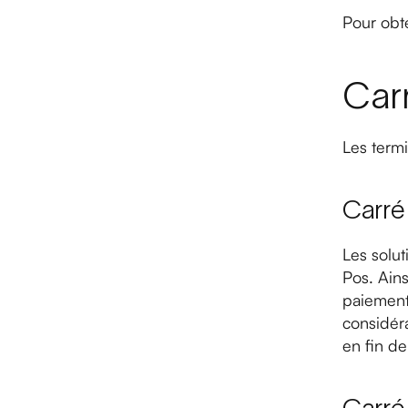
Pour obte
Carr
Les termi
Carré 
Les solu
Pos. Ains
paiement.
considéra
en fin de