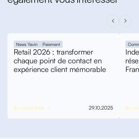
News Yavin
Paiement
Comm
Retail 2026 : transformer
Inde
chaque point de contact en
rés
expérience client mémorable
Fra
En savoir plus
29.10.2025
En sav