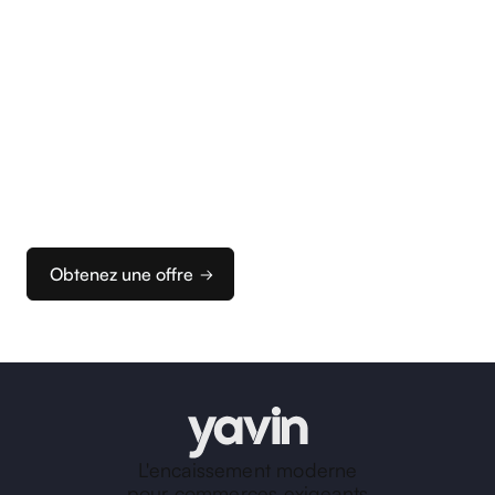
Commencez
à encaisser
Nous vous accompagnons dans la configuration
de vos terminaux et de votre caisse pour que vous
puissiez rapidement configurer votre solution
d’encaissement idéale.
Obtenez une offre
L'encaissement moderne
pour commerces exigeants