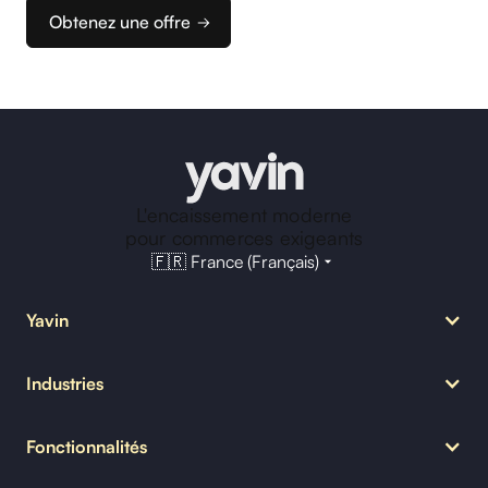
Obtenez une offre
L'encaissement moderne
pour commerces exigeants
🇫🇷 France (Français)
Yavin
Notre mission
Industries
MyYavin
Nous rejoindre
Restauration
Blog Yavin
Fonctionnalités
Bar
Foodtruck