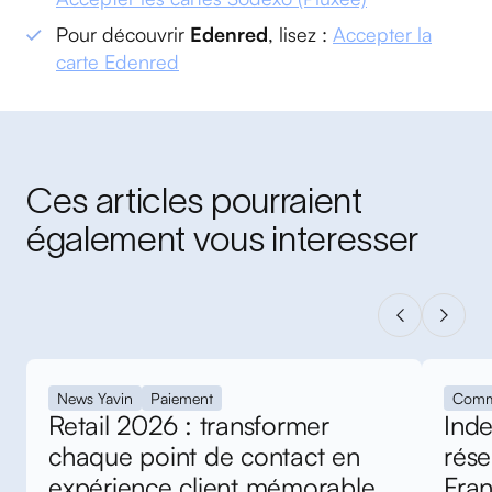
Pour découvrir
Edenred
, lisez :
Accepter la
carte Edenred
Ces articles pourraient
également vous interesser
News Yavin
Paiement
Comm
Retail 2026 : transformer
Inde
chaque point de contact en
rés
expérience client mémorable
Fra