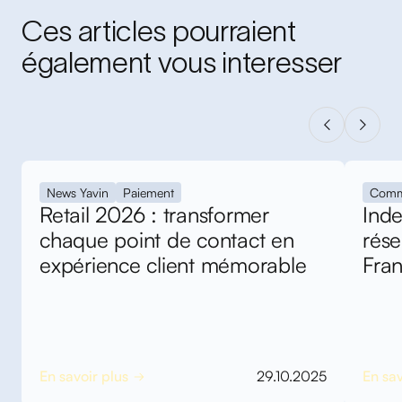
Ces articles pourraient
également vous interesser
News Yavin
Paiement
Comm
Retail 2026 : transformer
Inde
chaque point de contact en
rés
expérience client mémorable
Fra
En savoir plus
29.10.2025
En sav