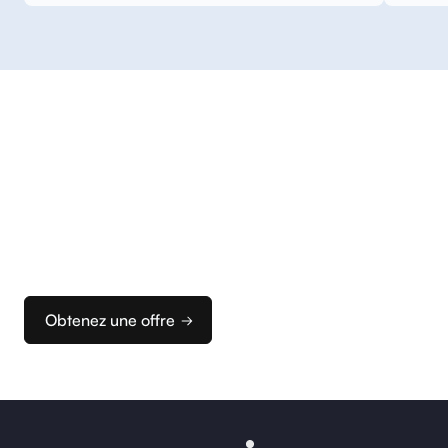
Commencez
à encaisser
Nous vous accompagnons dans la configuration
de vos terminaux et de votre caisse pour que vous
puissiez rapidement configurer votre solution
d’encaissement idéale.
Obtenez une offre