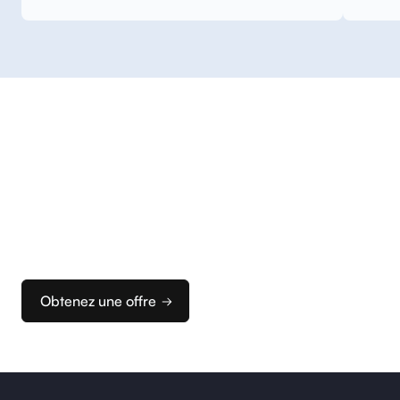
Commencez
à encaisser
Nous vous accompagnons dans la configuration
de vos terminaux et de votre caisse pour que vous
puissiez rapidement configurer votre solution
d’encaissement idéale.
Obtenez une offre