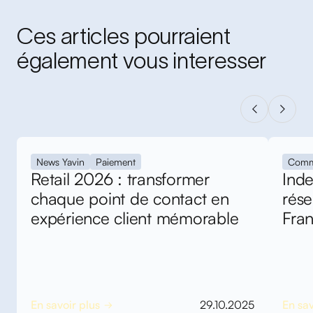
Ces articles pourraient
également vous interesser
News Yavin
Paiement
Comm
Retail 2026 : transformer
Inde
chaque point de contact en
rés
expérience client mémorable
Fra
En savoir plus
29.10.2025
En sav