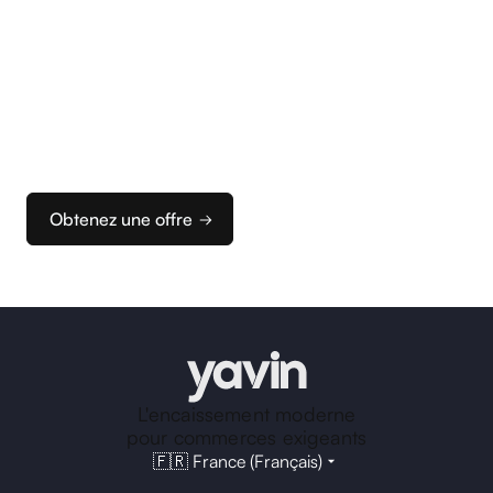
Commencez
à encaisser
Nous vous accompagnons dans la configuration
de vos terminaux et de votre caisse pour que vous
puissiez rapidement configurer votre solution
d’encaissement idéale.
Obtenez une offre
L'encaissement moderne
pour commerces exigeants
🇫🇷 France (Français)