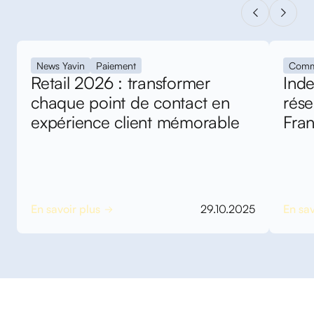
News Yavin
Paiement
Comm
Retail 2026 : transformer
Inde
chaque point de contact en
rés
expérience client mémorable
Fra
En savoir plus
29.10.2025
En sav