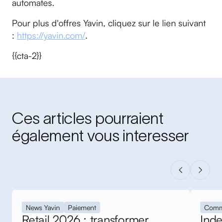
automates.
Pour plus d'offres Yavin, cliquez sur le lien suivant
:
https://yavin.com/
.
{{cta-2}}
Ces articles pourraient
également vous interesser
News Yavin
Paiement
Comm
Retail 2026 : transformer
Inde