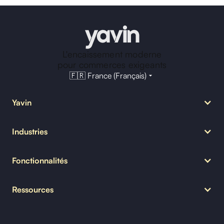
L'encaissement moderne
pour commerces exigeants
🇫🇷 France (Français)
Yavin
Notre mission
Industries
MyYavin
Nous rejoindre
Restauration
Blog Yavin
Fonctionnalités
Bar
Foodtruck
Collecte de pourboires
Ressources
Café
Pilotez vos encaissements
Restauration Rapide
Distribution des pourboires
Partenaires
Beauté
Fidélité marketing
Devenir Partenaire