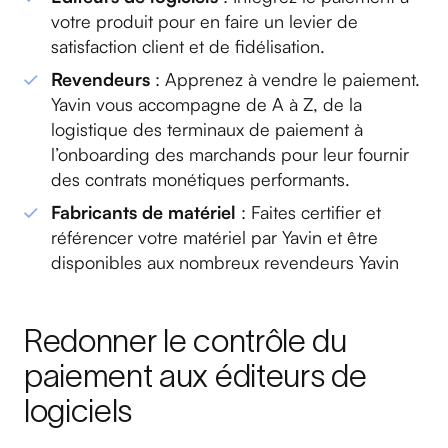
votre produit pour en faire un levier de
satisfaction client et de fidélisation.
Revendeurs
: Apprenez à vendre le paiement.
Yavin vous accompagne de A à Z, de la
logistique des terminaux de paiement à
l’onboarding des marchands pour leur fournir
des contrats monétiques performants.
Fabricants de matériel
: Faites certifier et
référencer votre matériel par Yavin et être
disponibles aux nombreux revendeurs Yavin
Redonner le contrôle du
paiement aux éditeurs de
logiciels