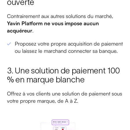
ouverte
Contrairement aux autres solutions du marché,
Yavin Platform ne vous impose aucun
acquéreur
.
Proposez votre propre acquisition de paiement
ou laissez le marchand connecter sa banque.
3. Une solution de paiement 100
% en marque blanche
Offrez à vos clients une solution de paiement sous
votre propre marque, de A à Z.