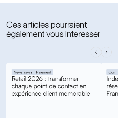
Ces articles pourraient
également vous interesser
News Yavin
Paiement
Comm
Retail 2026 : transformer
Inde
chaque point de contact en
rés
expérience client mémorable
Fra