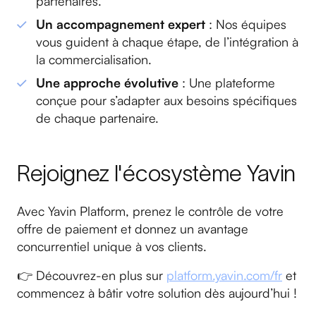
partenaires.
Un accompagnement expert
: Nos équipes
vous guident à chaque étape, de l’intégration à
la commercialisation.
Une approche évolutive
: Une plateforme
conçue pour s’adapter aux besoins spécifiques
de chaque partenaire.
Rejoignez l'écosystème Yavin
Avec Yavin Platform, prenez le contrôle de votre
offre de paiement et donnez un avantage
concurrentiel unique à vos clients.
👉 Découvrez-en plus sur
platform.yavin.com/fr
et
commencez à bâtir votre solution dès aujourd’hui !