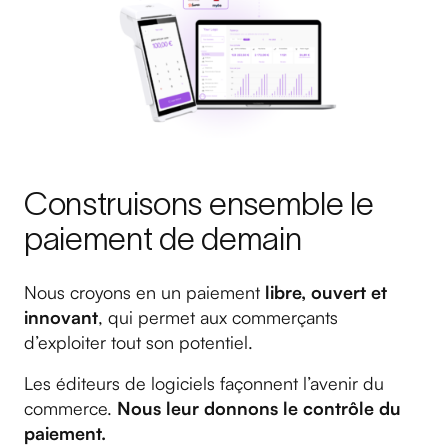
Construisons ensemble le
paiement de demain
Nous croyons en un paiement
libre, ouvert et
innovant
, qui permet aux commerçants
d’exploiter tout son potentiel.
Les éditeurs de logiciels façonnent l’avenir du
commerce.
Nous leur donnons le contrôle du
paiement.